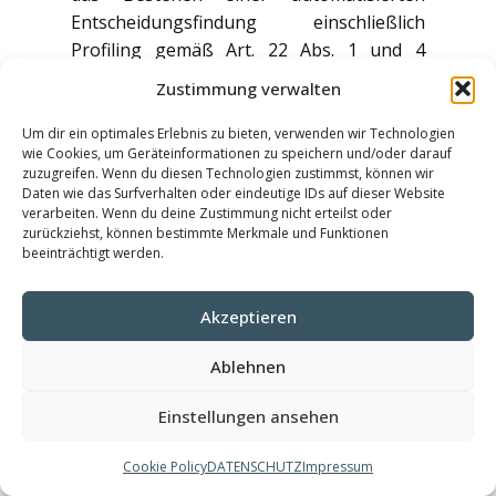
Entscheidungsfindung einschließlich
Profiling gemäß Art. 22 Abs. 1 und 4
DSGVO und – zumindest in diesen Fällen –
Zustimmung verwalten
aussagekräftige Informationen über die
involvierte Logik sowie die Tragweite und
Um dir ein optimales Erlebnis zu bieten, verwenden wir Technologien
wie Cookies, um Geräteinformationen zu speichern und/oder darauf
die angestrebten Auswirkungen einer
zuzugreifen. Wenn du diesen Technologien zustimmst, können wir
derartigen Verarbeitung für Sie.
Daten wie das Surfverhalten oder eindeutige IDs auf dieser Website
verarbeiten. Wenn du deine Zustimmung nicht erteilst oder
zurückziehst, können bestimmte Merkmale und Funktionen
Werden personenbezogene Daten an ein
beeinträchtigt werden.
Drittland oder an eine internationale
Organisation übermittelt, so haben Sie
Akzeptieren
das Recht, über die geeigneten Garantien
gemäß Art. 46 DSGVO im Zusammenhang
Ablehnen
mit der Übermittlung unterrichtet zu
werden.
Einstellungen ansehen
6.2 Recht auf Berichtigung
Cookie Policy
DATENSCHUTZ
Impressum